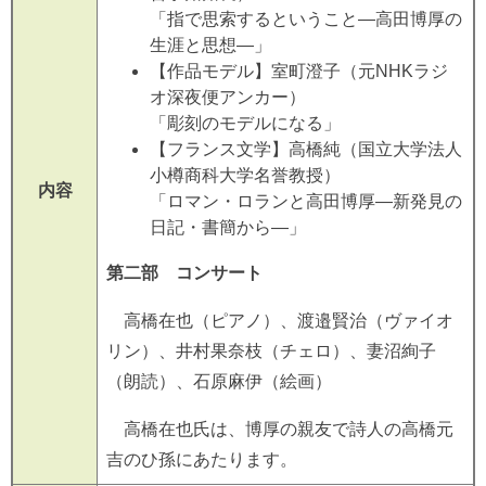
「指で思索するということ―高田博厚の
生涯と思想―」
【作品モデル】室町澄子（元NHKラジ
オ深夜便アンカー）
「彫刻のモデルになる」
【フランス文学】高橋純（国立大学法人
小樽商科大学名誉教授）
内容
「ロマン・ロランと高田博厚―新発見の
日記・書簡から―」
第二部 コンサート
高橋在也（ピアノ）、渡邉賢治（ヴァイオ
リン）、井村果奈枝（チェロ）、妻沼絢子
（朗読）、石原麻伊（絵画）
高橋在也氏は、博厚の親友で詩人の高橋元
吉のひ孫にあたります。