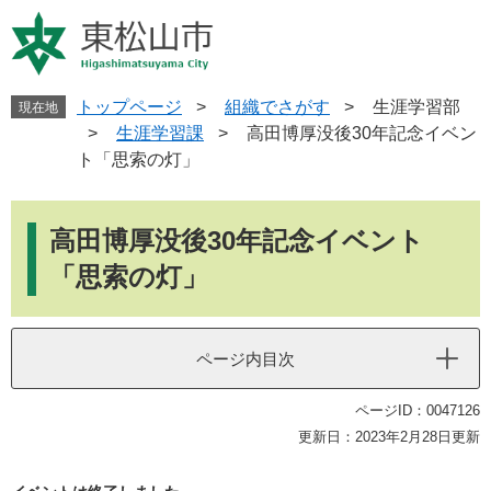
ペ
メ
ー
ニ
ジ
ュ
の
ー
先
を
トップページ
>
組織でさがす
>
生涯学習部
現在地
頭
飛
>
生涯学習課
>
高田博厚没後30年記念イベン
で
ば
ト「思索の灯」
す
し
。
て
本
本
文
高田博厚没後30年記念イベント
文
へ
「思索の灯」
ページ内目次
ページID：0047126
更新日：2023年2月28日更新