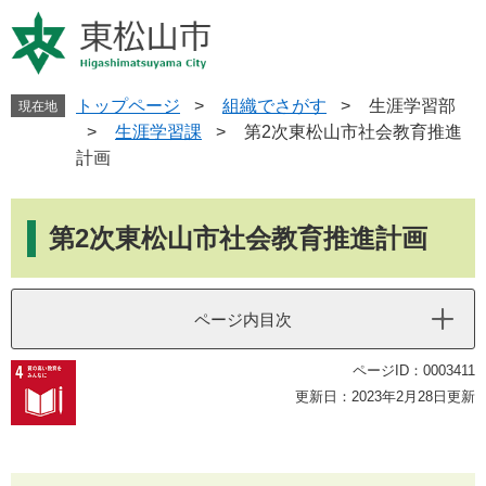
ペ
メ
ー
ニ
ジ
ュ
の
ー
先
を
トップページ
>
組織でさがす
>
生涯学習部
現在地
頭
飛
>
生涯学習課
>
第2次東松山市社会教育推進
で
ば
計画
す
し
。
て
本
本
文
第2次東松山市社会教育推進計画
文
へ
ページ内目次
ページID：0003411
更新日：2023年2月28日更新