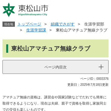
ペ
メ
ー
ニ
ジ
ュ
の
ー
先
を
トップページ
>
組織でさがす
>
生涯学習部
現在地
頭
飛
>
生涯学習課
>
東松山アマチュア無線クラブ
で
ば
す
し
本
。
て
文
東松山アマチュア無線クラブ
本
文
へ
ページ内目次
ページID：0003376
更新日：2025年7月18日更新
アマチュア無線の資格は、講習会や国家試験などでだれでも簡単に
取得できるようになり、現在は夫婦、親子で資格を取得し家族同士
での交信も楽しいものです。