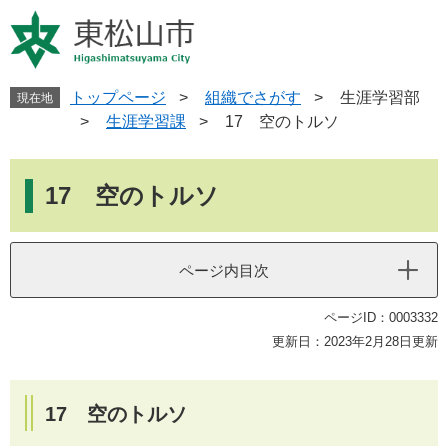
ペ
メ
ー
ニ
ジ
ュ
の
ー
先
を
トップページ
>
組織でさがす
>
生涯学習部
現在地
頭
飛
>
生涯学習課
>
17 空のトルソ
で
ば
す
し
本
。
て
文
17 空のトルソ
本
文
へ
ページ内目次
ページID：0003332
更新日：2023年2月28日更新
17 空のトルソ