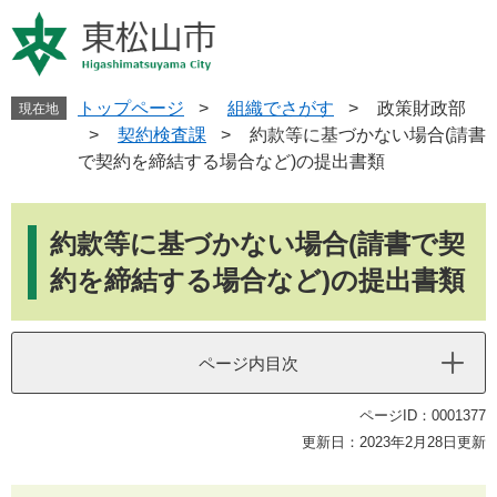
ペ
メ
ー
ニ
ジ
ュ
の
ー
先
を
トップページ
>
組織でさがす
>
政策財政部
現在地
頭
飛
>
契約検査課
>
約款等に基づかない場合(請書
で
ば
で契約を締結する場合など)の提出書類
す
し
。
て
本
本
文
約款等に基づかない場合(請書で契
文
へ
約を締結する場合など)の提出書類
ページ内目次
ページID：0001377
更新日：2023年2月28日更新