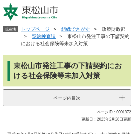
ペ
メ
ー
ニ
ジ
ュ
の
ー
先
を
トップページ
>
組織でさがす
>
政策財政部
現在地
頭
飛
>
契約検査課
>
東松山市発注工事の下請契約
で
ば
における社会保険等未加入対策
す
し
。
て
本
本
文
東松山市発注工事の下請契約にお
文
へ
ける社会保険等未加入対策
ページ内目次
ページID：0001372
更新日：2023年2月28日更新