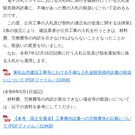
電子入札システムにおける入札時に添付を義務付けている入札金
額見積内訳書に、不備があった際の入札の取扱いについて定めるも
のです。
この度、公共工事の入札及び契約の適正化の促進に関する法律第1
2条の改正により、建設業者が公共工事の入札を行うときは、材料
費、労務費等の内訳を示さなければならないこととなったことか
ら、取扱いの変更を行いました。
なお、令和7年12月16日以降に行う入札公告及び指名通知等に係
る入札から適用します。
東松山市建設工事等における不備な入札金額見積内訳書の取扱
いについて [PDFファイル／103KB]
(令和8年5月1日追記)
材料費、労務費等の内訳が算出できない場合等の取扱いについて
は、以下の資料を参考にしてください。
【参考・国土交通省】工事費内訳書への労務費等の記載につい
て [PDFファイル／319KB]