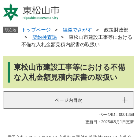
ペ
メ
ー
ニ
ジ
ュ
の
ー
先
を
トップページ
>
組織でさがす
>
政策財政部
現在地
頭
飛
>
契約検査課
>
東松山市建設工事等における
で
ば
不備な入札金額見積内訳書の取扱い
す
し
。
て
本
本
文
東松山市建設工事等における不備
文
へ
な入札金額見積内訳書の取扱い
ページ内目次
ページID：0001368
更新日：2026年5月1日更新