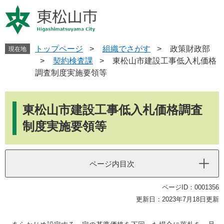
ペ
メ
ー
ニ
ジ
ュ
の
ー
先
を
トップページ
>
組織でさがす
>
政策財政部
現在地
頭
飛
>
契約検査課
>
東松山市建設工事低入札価格
で
ば
調査制度実施要領等
す
し
。
て
本
本
文
東松山市建設工事低入札価格調査
文
へ
制度実施要領等
ページ内目次
ページID：0001356
更新日：2023年7月18日更新