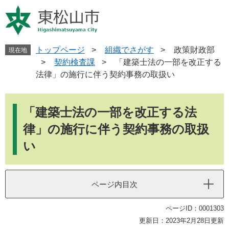
ペ
メ
ー
ニ
ジ
ュ
の
ー
先
を
トップページ
>
組織でさがす
>
政策財政部
現在地
頭
飛
>
契約検査課
>
「建築士法の一部を改正する
で
ば
法律」の施行に伴う契約事務の取扱い
す
し
。
て
本
本
文
「建築士法の一部を改正する法
文
へ
律」の施行に伴う契約事務の取扱
い
ページ内目次
ページID：0001303
更新日：2023年2月28日更新