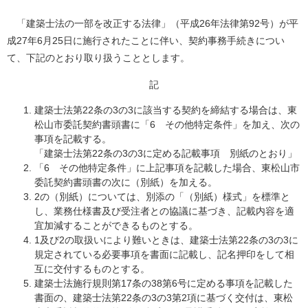
「建築士法の一部を改正する法律」（平成26年法律第92号）が平
成27年6月25日に施行されたことに伴い、契約事務手続きについ
て、下記のとおり取り扱うこととします。
記
建築士法第22条の3の3に該当する契約を締結する場合は、東
松山市委託契約書頭書に「6 その他特定条件」を加え、次の
事項を記載する。
「建築士法第22条の3の3に定める記載事項 別紙のとおり」
「6 その他特定条件」に上記事項を記載した場合、東松山市
委託契約書頭書の次に（別紙）を加える。
2の（別紙）については、別添の「（別紙）様式」を標準と
し、業務仕様書及び受注者との協議に基づき、記載内容を適
宜加減することができるものとする。
1及び2の取扱いにより難いときは、建築士法第22条の3の3に
規定されている必要事項を書面に記載し、記名押印をして相
互に交付するものとする。
建築士法施行規則第17条の38第6号に定める事項を記載した
書面の、建築士法第22条の3の3第2項に基づく交付は、東松