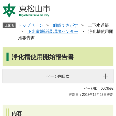
ペ
メ
ー
ニ
ジ
ュ
の
ー
先
を
トップページ
>
組織でさがす
>
上下水道部
現在地
頭
飛
>
下水道施設課 環境センター
>
浄化槽使用開
で
ば
始報告書
す
し
。
て
本
本
文
浄化槽使用開始報告書
文
へ
ページ内目次
ページID：0003592
更新日：2023年12月25日更新
内容