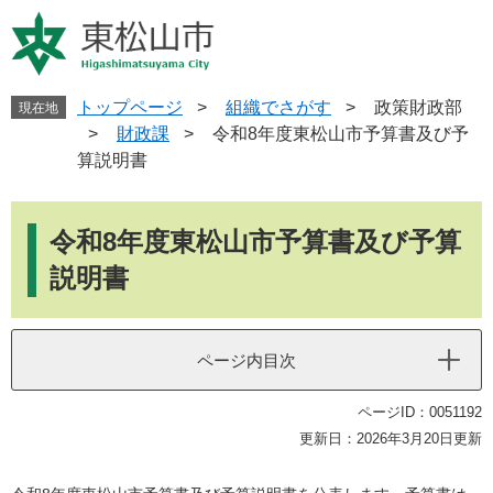
ペ
メ
ー
ニ
ジ
ュ
の
ー
先
を
トップページ
>
組織でさがす
>
政策財政部
現在地
頭
飛
>
財政課
>
令和8年度東松山市予算書及び予
で
ば
算説明書
す
し
。
て
本
本
文
令和8年度東松山市予算書及び予算
文
へ
説明書
ページ内目次
ページID：0051192
更新日：2026年3月20日更新