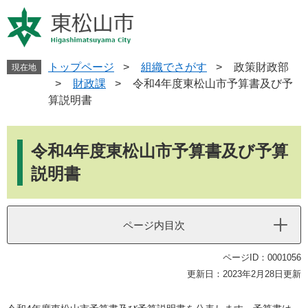
ペ
メ
ー
ニ
ジ
ュ
の
ー
先
を
トップページ
>
組織でさがす
>
政策財政部
現在地
頭
飛
>
財政課
>
令和4年度東松山市予算書及び予
で
ば
算説明書
す
し
。
て
本
本
文
令和4年度東松山市予算書及び予算
文
へ
説明書
ページ内目次
ページID：0001056
更新日：2023年2月28日更新