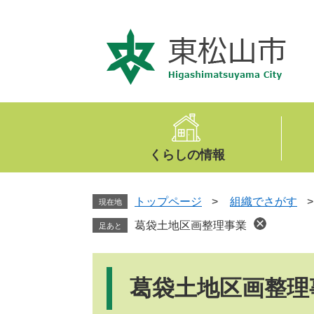
ペ
メ
ー
ニ
ジ
ュ
の
ー
先
を
頭
飛
で
ば
す
し
。
て
くらしの情報
本
文
へ
トップページ
>
組織でさがす
現在地
葛袋土地区画整理事業
足あと
本
文
葛袋土地区画整理