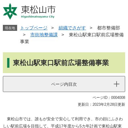
ペ
メ
ー
ニ
ジ
ュ
の
ー
先
を
トップページ
>
組織でさがす
>
都市整備部
現在地
頭
飛
>
市街地整備課
>
東松山駅東口駅前広場整備
で
ば
事業
す
し
。
て
本
本
文
東松山駅東口駅前広場整備事業
文
へ
ページ内目次
ページID：0004008
更新日：2023年2月28日更新
東松山市では、誰もが安全で安心して利用でき、市の顔にふさわ
しい駅前広場を目指して、平成17年度から5カ年計画で東松山駅東