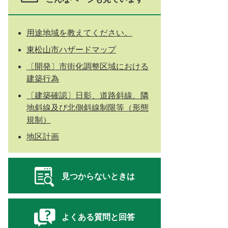
用途地域を教えてください。
東松山市ハザードマップ
〔開発〕市街化調整区域における
建築行為
〔建築確認〕日影、道路斜線、隣
地斜線及び北側斜線制限等（形態
規制）
地区計画
見つからないときは
よくある質問と回答