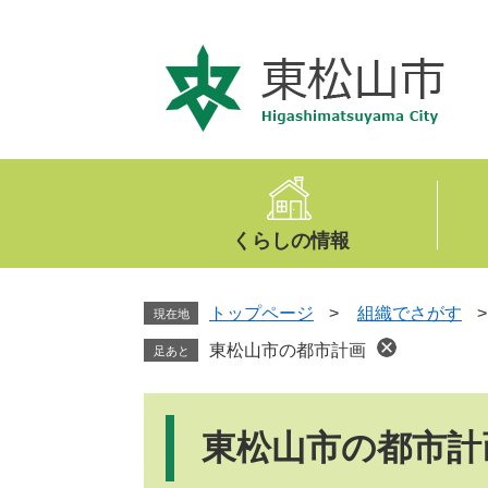
ペ
メ
ー
ニ
ジ
ュ
の
ー
先
を
頭
飛
で
ば
す
し
。
て
くらしの情報
本
文
へ
トップページ
>
組織でさがす
現在地
東松山市の都市計画
足あと
本
文
東松山市の都市計