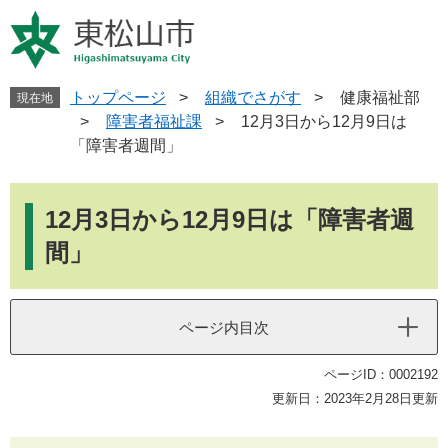
ペ
メ
ー
ニ
ジ
ュ
の
ー
先
を
トップページ
>
組織でさがす
>
健康福祉部
現在地
頭
飛
>
障害者福祉課
>
12月3日から12月9日は
で
ば
「障害者週間」
す
し
。
て
本
本
文
12月3日から12月9日は「障害者週
文
へ
間」
ページ内目次
ページID：0002192
更新日：2023年2月28日更新