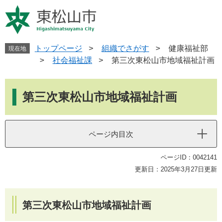
ペ
メ
ー
ニ
ジ
ュ
の
ー
先
を
トップページ
>
組織でさがす
>
健康福祉部
現在地
頭
飛
>
社会福祉課
>
第三次東松山市地域福祉計画
で
ば
す
し
本
。
て
文
第三次東松山市地域福祉計画
本
文
へ
ページ内目次
ページID：0042141
更新日：2025年3月27日更新
第三次東松山市地域福祉計画