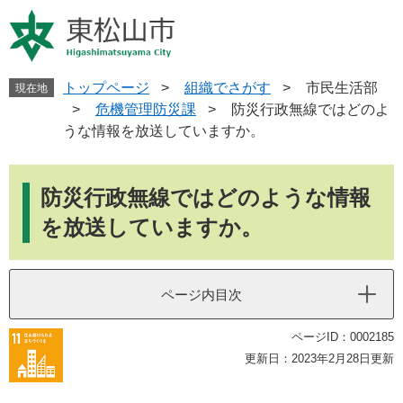
ペ
メ
ー
ニ
ジ
ュ
の
ー
先
を
トップページ
>
組織でさがす
>
市民生活部
現在地
頭
飛
>
危機管理防災課
>
防災行政無線ではどのよ
で
ば
うな情報を放送していますか。
す
し
。
て
本
本
文
防災行政無線ではどのような情報
文
へ
を放送していますか。
ページ内目次
ページID：0002185
更新日：2023年2月28日更新