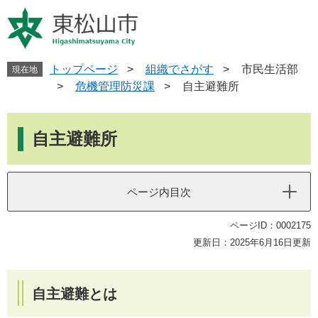
ペ
メ
ー
ニ
ジ
ュ
の
ー
先
を
トップページ
>
組織でさがす
>
市民生活部
現在地
頭
飛
>
危機管理防災課
>
自主避難所
で
ば
す
し
本
。
て
文
自主避難所
本
文
へ
ページ内目次
ページID：0002175
更新日：2025年6月16日更新
自主避難とは