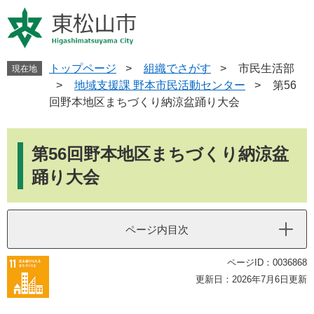
ペ
メ
ー
ニ
ジ
ュ
の
ー
先
を
トップページ
>
組織でさがす
>
市民生活部
現在地
頭
飛
>
地域支援課 野本市民活動センター
>
第56
で
ば
回野本地区まちづくり納涼盆踊り大会
す
し
。
て
本
本
文
第56回野本地区まちづくり納涼盆
文
へ
踊り大会
ページ内目次
ページID：0036868
更新日：2026年7月6日更新