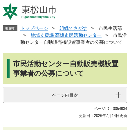
ペ
メ
ー
ニ
ジ
ュ
の
ー
先
を
トップページ
>
組織でさがす
>
市民生活部
現在地
頭
飛
>
地域支援課 高坂市民活動センター
>
市民活
で
ば
動センター自動販売機設置事業者の公募について
す
し
。
て
本
本
文
市民活動センター自動販売機設置
文
へ
事業者の公募について
ページ内目次
ページID：0054934
更新日：2026年7月14日更新