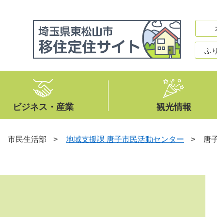
ふ
ビジネス・産業
観光情報
>
市民生活部
>
地域支援課 唐子市民活動センター
>
唐