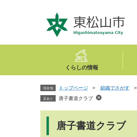
ペ
メ
ー
ニ
ジ
ュ
の
ー
先
を
頭
飛
で
ば
す
し
。
て
くらしの情報
本
文
へ
トップページ
>
組織でさがす
現在地
唐子書道クラブ
足あと
本
文
唐子書道クラブ