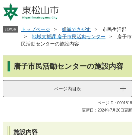
ペ
メ
ー
ニ
ジ
ュ
の
ー
先
を
トップページ
>
組織でさがす
>
市民生活部
現在地
頭
飛
>
地域支援課 唐子市民活動センター
>
唐子市
で
ば
民活動センターの施設内容
す
し
。
て
本
本
文
唐子市民活動センターの施設内容
文
へ
ページ内目次
ページID：0001818
更新日：2024年7月26日更新
施設内容