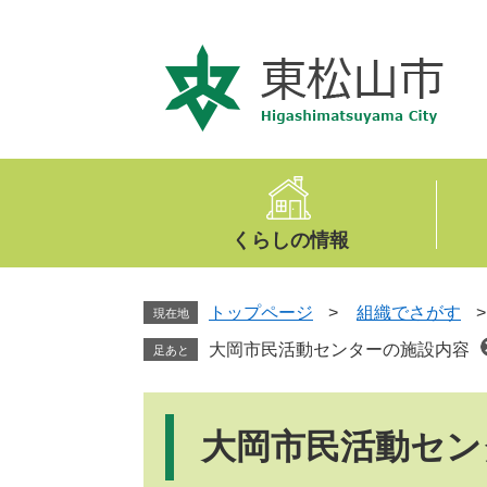
ペ
メ
ー
ニ
ジ
ュ
の
ー
先
を
頭
飛
で
ば
す
し
。
て
くらしの情報
本
文
へ
トップページ
>
組織でさがす
現在地
大岡市民活動センターの施設内容
足あと
本
文
大岡市民活動セン