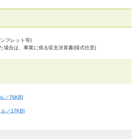
ンフレット等)
た場合は、事業に係る収支決算書(様式任意)
／76KB]
ル／17KB]