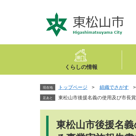
ペ
メ
ー
ニ
ジ
ュ
の
ー
先
を
頭
飛
で
ば
す
し
。
て
くらしの情報
本
文
へ
トップページ
>
組織でさがす
現在地
東松山市後援名義の使用及び市長賞
足あと
本
文
東松山市後援名義