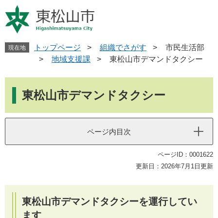
ペ
メ
ー
ニ
ジ
ュ
の
ー
先
を
トップページ
>
組織でさがす
>
市民生活部
現在地
頭
飛
>
地域支援課
>
東松山市デマンドタクシー
で
ば
す
し
本
。
て
文
東松山市デマンドタクシー
本
文
へ
ページ内目次
ページID：0001622
更新日：2026年7月1日更新
東松山市デマンドタクシーを運行してい
ます