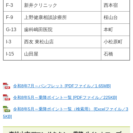
F-3
新井クリニック
西本宿
F-9
上野健康相談診療所
桜山台
G-13
歯科嶋田医院
本町
I-3
西友 東松山店
小松原町
I-15
山田屋
石橋
令和8年7月～パンフレット [PDFファイル／1.65MB]
令和8年5月～乗降ポイント一覧 [PDFファイル／225KB]
令和8年5月～乗降ポイント一覧（検索用） [Excelファイル／3
5KB]