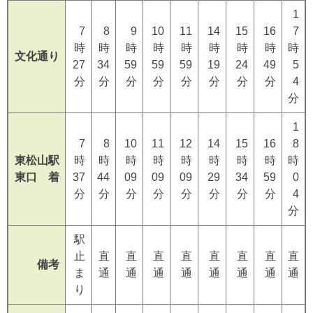
1
7
8
9
10
11
14
15
16
7
時
時
時
時
時
時
時
時
時
文化通り
27
34
59
59
59
19
24
49
5
分
分
分
分
分
分
分
分
4
分
1
7
8
10
11
12
14
15
16
8
東松山駅
時
時
時
時
時
時
時
時
時
東口 着
37
44
09
09
09
29
34
59
0
分
分
分
分
分
分
分
分
4
分
駅
止
直
直
直
直
直
直
直
直
備考
ま
通
通
通
通
通
通
通
通
り