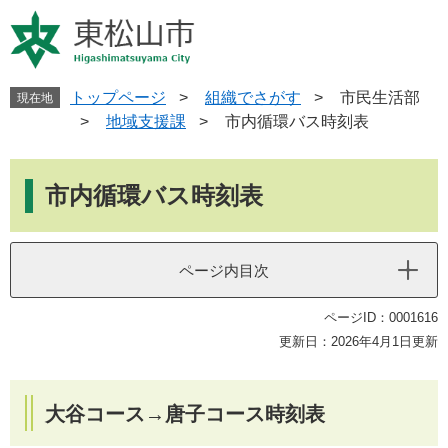
ペ
メ
ー
ニ
ジ
ュ
の
ー
先
を
トップページ
>
組織でさがす
>
市民生活部
現在地
頭
飛
>
地域支援課
>
市内循環バス時刻表
で
ば
す
し
本
。
て
文
市内循環バス時刻表
本
文
へ
ページ内目次
ページID：0001616
更新日：2026年4月1日更新
大谷コース→唐子コース時刻表