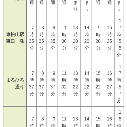
通
通
通
通
ま
ま
通
通
ま
り
り
り
1
7
8
9
11
13
14
15
16
7
東松山駅
時
時
時
時
時
時
時
時
時
東口 発
35
35
35
00
20
20
20
25
5
分
分
分
分
分
分
分
分
5
分
1
7
8
9
11
13
14
15
16
7
まるひろ
時
時
時
時
時
時
時
時
時
通り
37
37
37
02
22
22
22
27
5
分
分
分
分
分
分
分
分
7
分
1
7
8
9
11
13
14
15
16
8
時
時
時
時
時
時
時
時
時