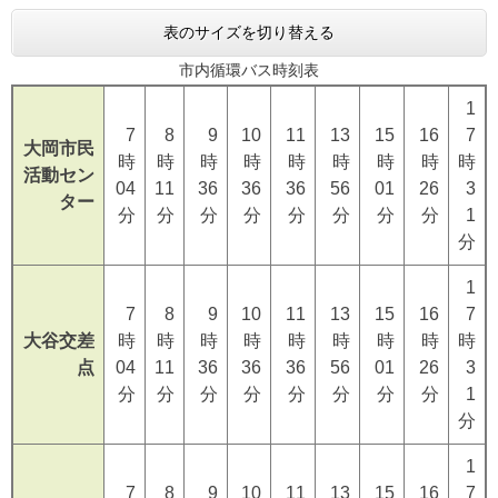
表のサイズを切り替える
市内循環バス時刻表
1
7
8
9
10
11
13
15
16
7
大岡市民
時
時
時
時
時
時
時
時
時
活動セン
04
11
36
36
36
56
01
26
3
ター
分
分
分
分
分
分
分
分
1
分
1
7
8
9
10
11
13
15
16
7
大谷交差
時
時
時
時
時
時
時
時
時
点
04
11
36
36
36
56
01
26
3
分
分
分
分
分
分
分
分
1
分
1
7
8
9
10
11
13
15
16
7