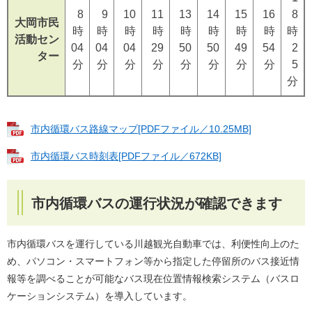
8
9
10
11
13
14
15
16
8
大岡市民
時
時
時
時
時
時
時
時
時
活動セン
04
04
04
29
50
50
49
54
2
ター
分
分
分
分
分
分
分
分
5
分
市内循環バス路線マップ[PDFファイル／10.25MB]
市内循環バス時刻表[PDFファイル／672KB]
市内循環バスの運行状況が確認できます
市内循環バスを運行している川越観光自動車では、利便性向上のた
め、パソコン・スマートフォン等から指定した停留所のバス接近情
報等を調べることが可能なバス現在位置情報検索システム（バスロ
ケーションシステム）を導入しています。