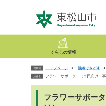
ペ
メ
ー
ニ
ジ
ュ
の
ー
先
を
頭
飛
で
ば
す
し
。
て
くらしの情報
本
文
へ
トップページ
>
組織でさがす
現在地
フラワーサポーター（市民向け・事
足あと
本
文
フラワーサポータ