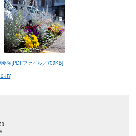
[PDFファイル／709KB]
KB]
58
9