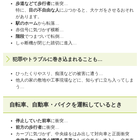
歩道などて歩行者
に衝突…
特に、
目の不自由な人
にぶつかると、大ケガをさせるおそれ
があります。
駅のホーム
から転落…
赤信号に気づかず横断…
階段
でつまづいて転倒…
しゃ断機が閉じた踏切に進入…
犯罪やトラブルに巻き込まれることも…
ひったくりやスリ、痴漢などの被害に遭う…
他人の家の敷地や工事現場などに、知らずに立ち入ってしま
う…
自転車、自動車・バイクを運転しているとき
停止していた前車
に衝突…
前方の歩行者
に衝突…
カーブに気づかず、中央線をはみ出して対向車と正面衝突