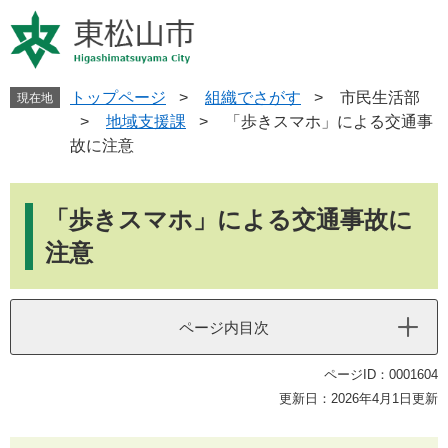
ペ
メ
ー
ニ
ジ
ュ
の
ー
先
を
トップページ
>
組織でさがす
>
市民生活部
現在地
頭
飛
>
地域支援課
>
「歩きスマホ」による交通事
で
ば
故に注意
す
し
。
て
本
本
文
「歩きスマホ」による交通事故に
文
へ
注意
ページ内目次
ページID：0001604
更新日：2026年4月1日更新