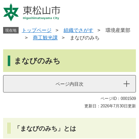
ペ
メ
ー
ニ
ジ
ュ
の
ー
先
を
トップページ
>
組織でさがす
>
環境産業部
現在地
頭
飛
>
商工観光課
>
まなびのみち
で
ば
す
し
本
。
て
文
まなびのみち
本
文
へ
ページ内目次
ページID：0001509
更新日：2026年7月30日更新
「まなびのみち」とは