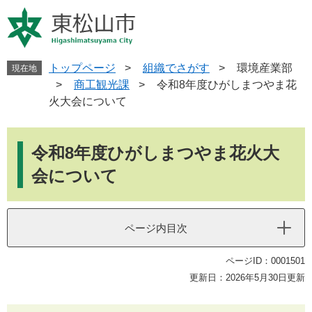
ペ
メ
ー
ニ
ジ
ュ
の
ー
先
を
トップページ
>
組織でさがす
>
環境産業部
現在地
頭
飛
>
商工観光課
>
令和8年度ひがしまつやま花
で
ば
火大会について
す
し
。
て
本
本
文
令和8年度ひがしまつやま花火大
文
へ
会について
ページ内目次
ページID：0001501
更新日：2026年5月30日更新