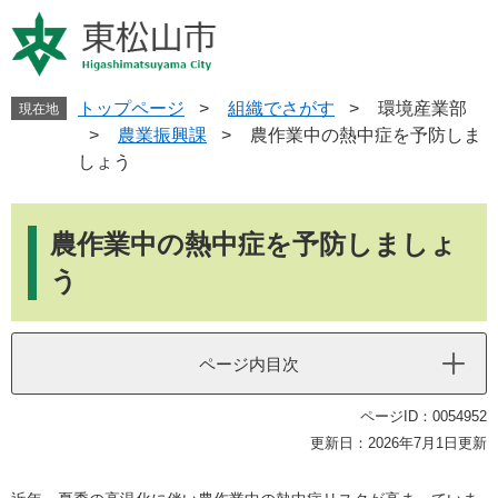
ペ
メ
ー
ニ
ジ
ュ
の
ー
先
を
トップページ
>
組織でさがす
>
環境産業部
現在地
頭
飛
>
農業振興課
>
農作業中の熱中症を予防しま
で
ば
しょう
す
し
。
て
本
本
文
農作業中の熱中症を予防しましょ
文
へ
う
ページ内目次
ページID：0054952
更新日：2026年7月1日更新