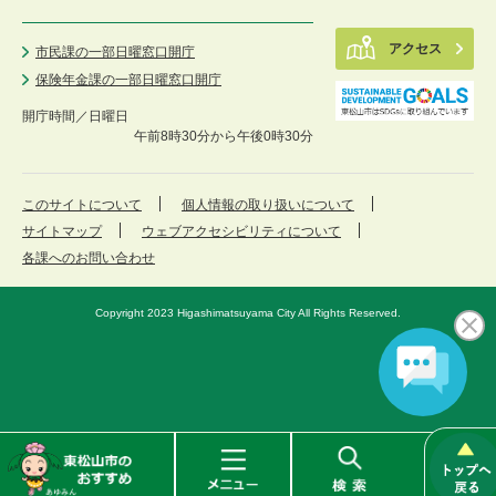
アクセス
市民課の一部日曜窓口開庁
保険年金課の一部日曜窓口開庁
開庁時間／
日曜日
午前8時30分から午後0時30分
このサイトについて
個人情報の取り扱いについて
サイトマップ
ウェブアクセシビリティについて
各課へのお問い合わせ
Copyright 2023 Higashimatsuyama City All Rights Reserved.
東
メ
検
松
ニ
索
山
ュ