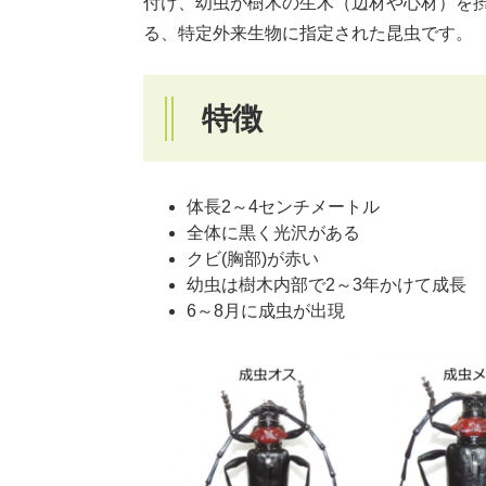
付け、幼虫が樹木の生木（辺材や心材）を
る、特定外来生物に指定された昆虫です。
特徴
体長2～4センチメートル
全体に黒く光沢がある
クビ(胸部)が赤い
幼虫は樹木内部で2～3年かけて成長
6～8月に成虫が出現