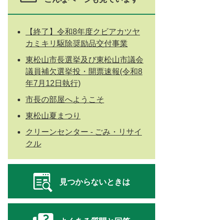
【終了】令和8年度クビアカツヤ
カミキリ駆除奨励品交付事業
東松山市長選挙及び東松山市議会
議員補欠選挙投・開票速報(令和8
年7月12日執行)
市長の部屋へようこそ
東松山夏まつり
クリーンセンター - ごみ・リサイ
クル
見つからないときは