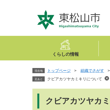
ペ
メ
ー
ニ
ジ
ュ
の
ー
先
を
頭
飛
で
ば
す
し
。
て
くらしの情報
本
文
へ
トップページ
>
組織でさがす
現在地
クビアカツヤカミキリについて
足あと
本
文
クビアカツヤカ