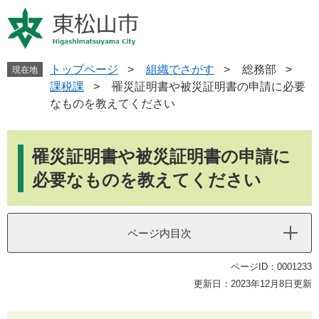
ペ
メ
ー
ニ
ジ
ュ
の
ー
先
を
トップページ
>
組織でさがす
>
総務部
>
現在地
頭
飛
課税課
>
罹災証明書や被災証明書の申請に必要
で
ば
なものを教えてください
す
し
。
て
本
本
文
罹災証明書や被災証明書の申請に
文
へ
必要なものを教えてください
ページ内目次
ページID：0001233
更新日：2023年12月8日更新