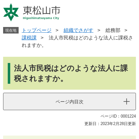
ペ
メ
ー
ニ
ジ
ュ
の
ー
先
を
トップページ
>
組織でさがす
>
総務部
>
現在地
頭
飛
課税課
>
法人市民税はどのような法人に課税さ
で
ば
れますか。
す
し
。
て
本
本
文
法人市民税はどのような法人に課
文
へ
税されますか。
ページ内目次
ページID：0001224
更新日：2023年2月28日更新