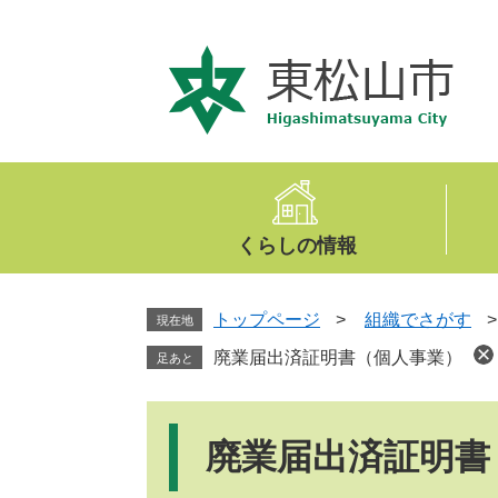
ペ
メ
ー
ニ
ジ
ュ
の
ー
先
を
頭
飛
で
ば
す
し
。
て
くらしの情報
本
文
へ
トップページ
>
組織でさがす
現在地
廃業届出済証明書（個人事業）
足あと
本
文
廃業届出済証明書