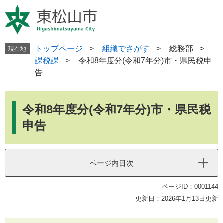
ペ
メ
ー
ニ
ジ
ュ
の
ー
先
を
トップページ
>
組織でさがす
>
総務部
>
現在地
頭
飛
課税課
>
令和8年度分(令和7年分)市・県民税申
で
ば
告
す
し
。
て
本
本
文
令和8年度分(令和7年分)市・県民税
文
へ
申告
ページ内目次
ページID：0001144
更新日：2026年1月13日更新