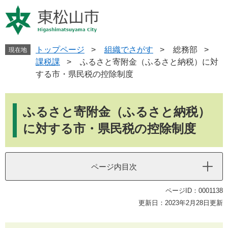
ペ
メ
ー
ニ
ジ
ュ
の
ー
先
を
トップページ
>
組織でさがす
>
総務部
>
現在地
頭
飛
課税課
>
ふるさと寄附金（ふるさと納税）に対
で
ば
する市・県民税の控除制度
す
し
。
て
本
本
文
ふるさと寄附金（ふるさと納税）
文
へ
に対する市・県民税の控除制度
ページ内目次
ページID：0001138
更新日：2023年2月28日更新