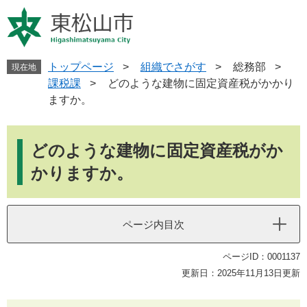
ペ
メ
ー
ニ
ジ
ュ
の
ー
先
を
トップページ
>
組織でさがす
>
総務部
>
現在地
頭
飛
課税課
>
どのような建物に固定資産税がかかり
で
ば
ますか。
す
し
。
て
本
本
文
どのような建物に固定資産税がか
文
へ
かりますか。
ページ内目次
ページID：0001137
更新日：2025年11月13日更新