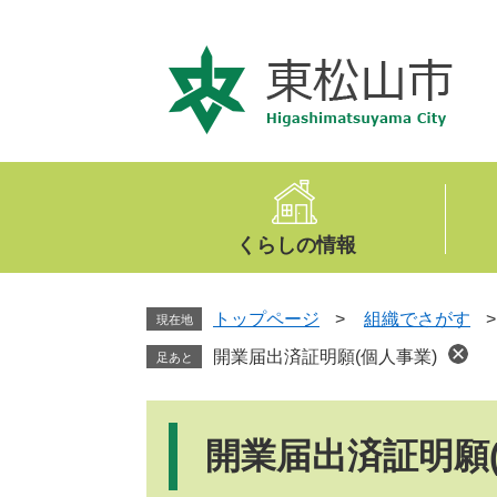
ペ
メ
ー
ニ
ジ
ュ
の
ー
先
を
頭
飛
で
ば
す
し
。
て
くらしの情報
本
文
へ
トップページ
>
組織でさがす
現在地
開業届出済証明願(個人事業)
足あと
本
文
開業届出済証明願(