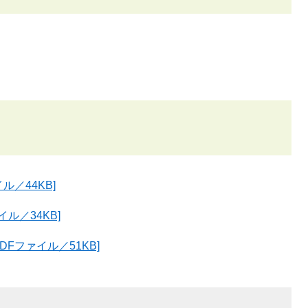
ル／44KB]
イル／34KB]
Fファイル／51KB]