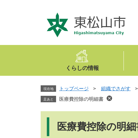
ペ
メ
ー
ニ
ジ
ュ
の
ー
先
を
頭
飛
で
ば
す
し
。
て
くらしの情報
本
文
へ
トップページ
>
組織でさがす
現在地
医療費控除の明細書
足あと
本
文
医療費控除の明細