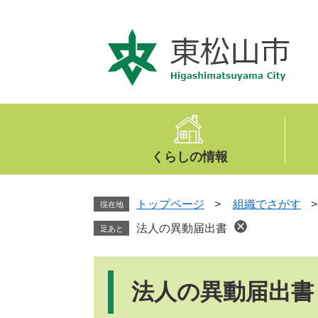
ペ
メ
ー
ニ
ジ
ュ
の
ー
先
を
頭
飛
で
ば
す
し
。
て
くらしの情報
本
文
へ
トップページ
>
組織でさがす
現在地
法人の異動届出書
足あと
本
文
法人の異動届出書