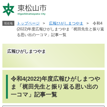
ペ
メ
ー
ニ
ジ
ュ
の
ー
先
を
トップページ
>
広報ひがしまつやま
>
令和4
現在地
頭
飛
(2022)年度広報ひがしまつやま「梶田先生と振り返
で
ば
る思い出の一コマ」記事一覧
す
し
。
て
本
広報ひがしまつやま
文
へ
本
文
令和4(2022)年度広報ひがしまつや
ま「梶田先生と振り返る思い出の
一コマ」記事一覧