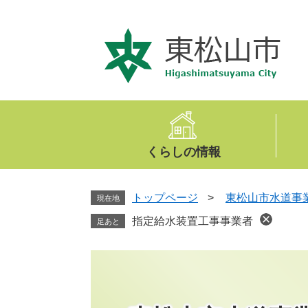
ペ
メ
ー
ニ
ジ
ュ
の
ー
先
を
頭
飛
で
ば
す
し
。
て
くらしの情報
本
文
へ
トップページ
>
東松山市水道事
現在地
指定給水装置工事事業者
足あと