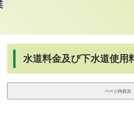
業
本
文
水道料金及び下水道使用
ページ内目次