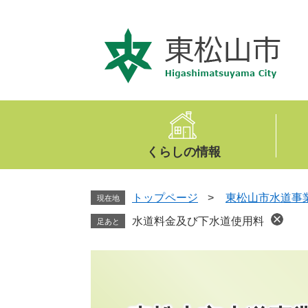
ペ
メ
ー
ニ
ジ
ュ
の
ー
先
を
頭
飛
で
ば
す
し
。
て
くらしの情報
本
文
へ
トップページ
>
東松山市水道事
現在地
水道料金及び下水道使用料
足あと