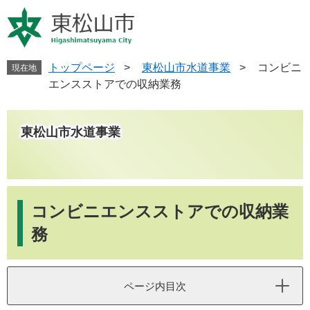
ペ
メ
ー
ニ
ジ
ュ
の
ー
先
を
トップページ
>
東松山市水道事業
>
コンビニ
現在地
頭
飛
エンスストアでの収納業務
で
ば
す
し
。
て
東松山市水道事業
本
文
へ
本
文
コンビニエンスストアでの収納業
務
ページ内目次