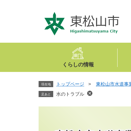
ペ
メ
ー
ニ
ジ
ュ
の
ー
先
を
頭
飛
で
ば
す
し
。
て
くらしの情報
本
文
へ
トップページ
>
東松山市水道事
現在地
水のトラブル
足あと