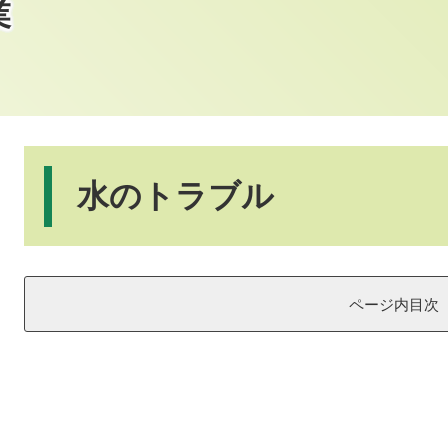
業
本
文
水のトラブル
ページ内目次