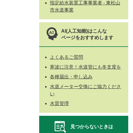
指定給水装置工事事業者 - 東松山
市水道事業
AI(人工知能)はこんな
ページをおすすめします
よくあるご質問
寒波に注意！水道管にも冬支度を
各種届出・申し込み
水道メーター交換にご協力くださ
い
水質管理
見つからないときは