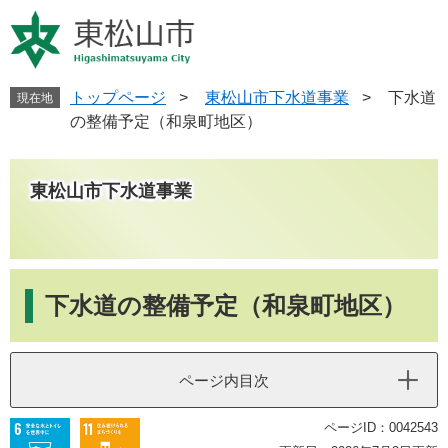
ペ
メ
ー
ニ
ジ
ュ
の
ー
先
を
トップページ
>
東松山市下水道事業
>
下水道
現在地
頭
飛
の整備予定（和泉町地区）
で
ば
す
し
。
て
東松山市下水道事業
本
文
へ
本
文
下水道の整備予定（和泉町地区）
ページ内目次
ページID：0042543