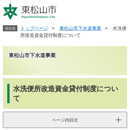
ペ
メ
ー
ニ
ジ
ュ
の
ー
先
を
トップページ
>
東松山市下水道事業
>
水洗便
現在地
頭
飛
所改造資金貸付制度について
で
ば
す
し
。
て
東松山市下水道事業
本
文
へ
本
文
水洗便所改造資金貸付制度につい
て
ページ内目次