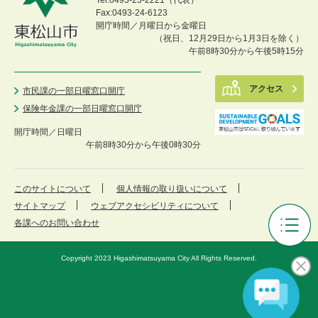
Fax:0493-24-6123
開庁時間／月曜日から金曜日
（祝日、12月29日から1月3日を除く）
午前8時30分から午後5時15分
アクセス
市民課の一部日曜窓口開庁
保険年金課の一部日曜窓口開庁
開庁時間／
日曜日
午前8時30分から午後0時30分
このサイトについて
個人情報の取り扱いについて
サイトマップ
ウェブアクセシビリティについて
各課へのお問い合わせ
東
松
Copyright 2023 Higashimatsuyama City All Rights Reserved.
山
市
下
水