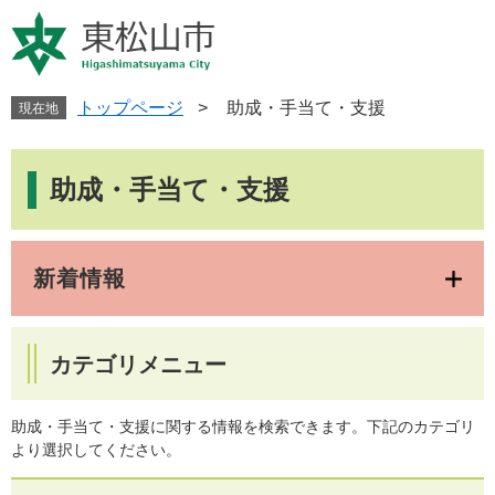
ペ
メ
ー
ニ
ジ
ュ
の
ー
先
を
トップページ
>
助成・手当て・支援
現在地
頭
飛
で
ば
本
す
し
文
助成・手当て・支援
。
て
本
文
へ
新着情報
カテゴリメニュー
助成・手当て・支援に関する情報を検索できます。下記のカテゴリ
より選択してください。